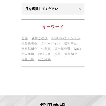
キーワード
合併
新年ご挨拶
Youtubeチャンネル
指針発表会
グループイン
福利厚生
事業部紹介
休業日
四半期会議
Lark
年末年始
お知らせ
協賛
商材紹介
決算公告
新入社員
採用情報