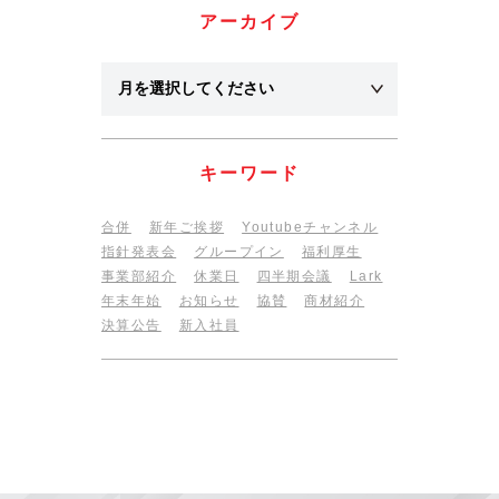
アーカイブ
キーワード
合併
新年ご挨拶
Youtubeチャンネル
指針発表会
グループイン
福利厚生
事業部紹介
休業日
四半期会議
Lark
年末年始
お知らせ
協賛
商材紹介
決算公告
新入社員