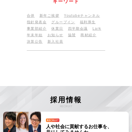
キーワード
合併
新年ご挨拶
Youtubeチャンネル
指針発表会
グループイン
福利厚生
事業部紹介
休業日
四半期会議
Lark
年末年始
お知らせ
協賛
商材紹介
決算公告
新入社員
採用情報
RECRUIT
人や社会に貢献するお仕事を、