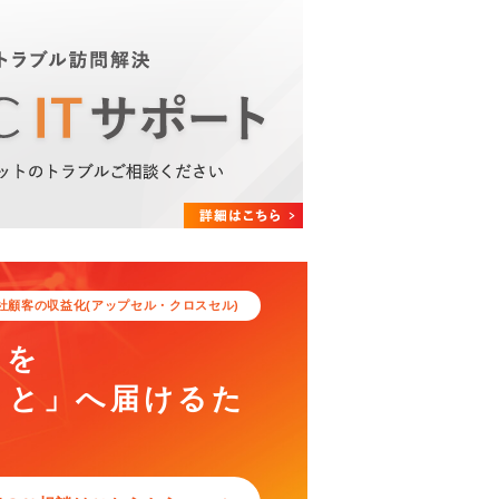
社顧客の収益化(アップセル・クロスセル)
スを
もと」へ
届けるた