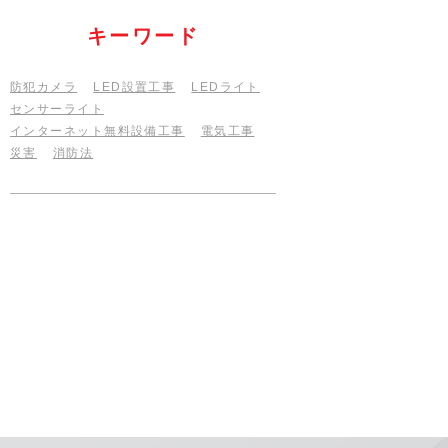
キーワード
防犯カメラ
LED設置工事
LEDライト
センサーライト
インターネット無料設備工事
電気工事
災害
消防法